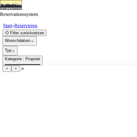
Reservationssystem
Start
Reservieren
»
Reservieren
Filter zurücksetzen
Wunschdatum
Typ
Kategorie
: Propstei